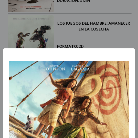
DURACIÓN:
0 MIN
LOS JUEGOS DEL HAMBRE: AMANECER
EN LA COSECHA
FORMATO:
2D
GENERO:
Ciencia ficción. Aventuras |
Distopía
CLASIFICACIÓN:
+12
DURACIÓN:
0 MIN
STREET FIGHTER
FORMATO:
2D
GENERO:
Acción. Fantástico | Artes
marciales. Videojuego
CLASIFICACIÓN:
+12