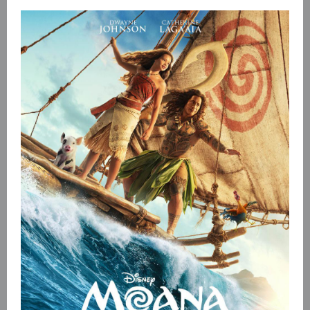
ESTRENO:
15/Octubre/2026
PAÍS:
Estados Unidos
EL GATO CON SOMBRERO - 2D
PRÓXIMAMENTE
GENERO:
Animación. Fantástico.
Infantil. Comedia | Cine familiar
CLASIFICACIÓN:
AT
DURACIÓN:
0 MIN
ESTRENO:
05/Nov/2026
PAÍS:
Estados Unidos
LOS JUEGOS DEL HAMBRE: AMANECER
EN LA COSECHA - 2D
PRÓXIMAMENTE
GENERO:
Ciencia ficción. Aventuras |
Distopía
CLASIFICACIÓN:
+12