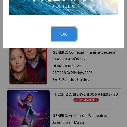
DURACIÓN:
0 MIN
ESTRENO:
19/Nov/2026
PAÍS:
Estados Unidos
LA NUEVA FOKER - 2D
OK
PRÓXIMAMENTE
GENERO:
Comedia | Familia. Secuela
CLASIFICACIÓN:
+7
DURACIÓN:
0 MIN
ESTRENO:
26/Nov/2026
PAÍS:
Estados Unidos
HECHIZO: BIENVENIDOS A HEXE - 2D
PRÓXIMAMENTE
GENERO:
Animación. Fantástico.
Aventuras | Magia